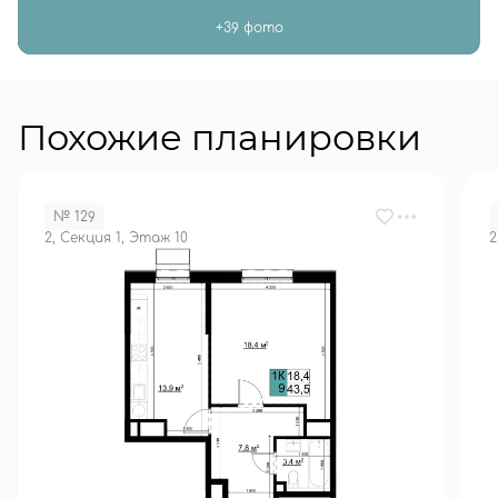
+39 фото
Похожие планировки
№ 129
2, Секция 1, Этаж 10
2