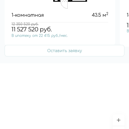
2
1-комнатная
43.5 м
12 350 520
руб.
11 527 520
руб.
В
В ипотеку от 22 415 руб./мес.
Оставить заявку