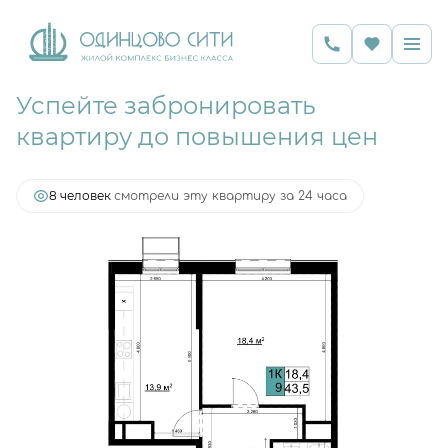
Успейте забронировать
2
1-комнатная
43.5 м
12 350 520 руб.
квартиру до повышения цен
Ипотека
от 24 015 руб.
8 человек
смотрели эту квартиру за 24 часа