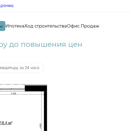
срочка
ы
Ипотека
Ход строительства
Офис Продаж
ка
от 24 015 руб.
ру до повышения цен
квартиру за 24 часа