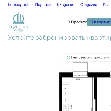
Коммерция
Паркинг
Кладовки
Отделка
Рас
Квартир
О Проекте
2
1-комнатная
43.5 м
12 350 520 руб.
Ипоте
Успейте забронировать кварти
9 человек
смотрели эту 