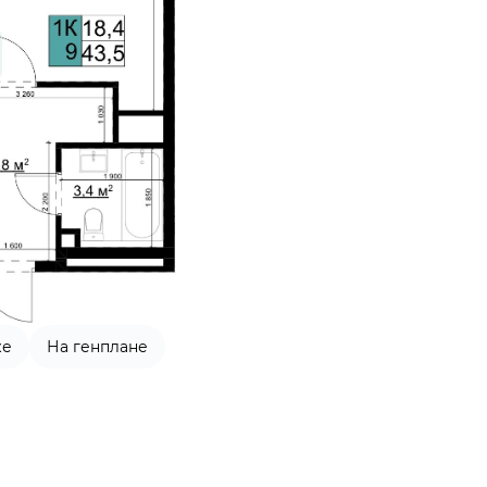
же
На генплане