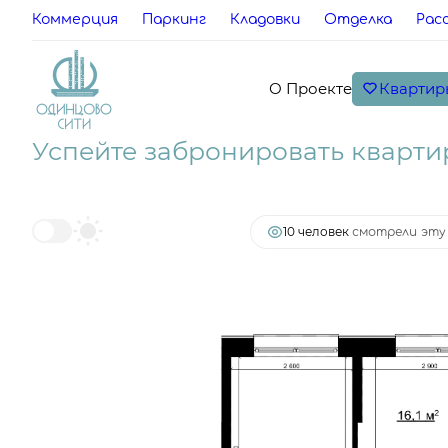
Коммерция
Паркинг
Кладовки
Отделка
Рас
Квартир
О Проекте
2
2-комнатная
53.6 м
14 660 672 руб.
Ипот
Успейте забронировать кварти
10 человек
смотрели эту 