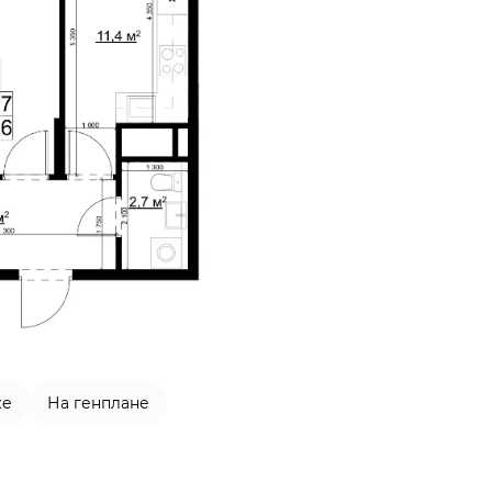
же
На генплане