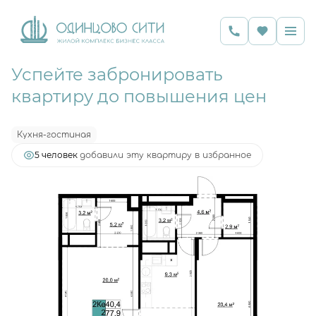
Успейте забронировать
2
3-комнатная
78.1 м
19 006 416 руб.
квартиру до повышения цен
Ипотека
от 36 957 руб.
Кухня-гостиная
5 человек
добавили эту квартиру в избранное