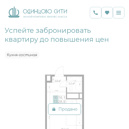
Успейте забронировать
2
Студия
28.5 м
Цена по запросу
квартиру до повышения цен
Ипотека
от 15 734 руб.
Кухня-гостиная
Продано