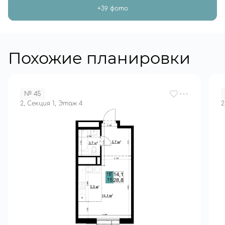
+39 фото
Похожие планировки
№ 45
2, Секция 1, Этаж 4
2