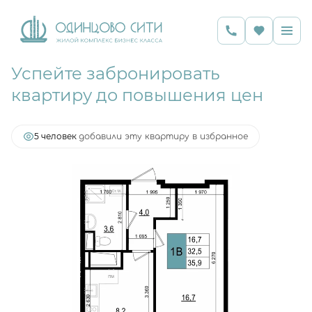
Успейте забронировать
2
1-комнатная
35.9 м
10 129 257 руб.
квартиру до повышения цен
Ипотека
от 19 696 руб.
5 человек
добавили эту квартиру в избранное