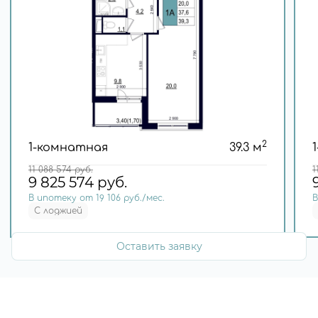
2
1-комнатная
39.3 м
11 088 574
руб.
1
9 825 574
руб.
В ипотеку от 19 106 руб./мес.
В
С лоджией
Оставить заявку