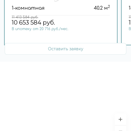
2
1-комнатная
40.2 м
11 413 584
руб.
1
10 653 584
руб.
В ипотеку от 20 716 руб./мес.
В
Оставить заявку