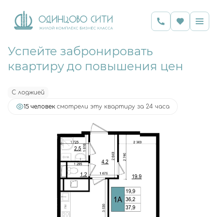
Успейте забронировать
2
1-комнатная
37.9 м
10 693 561 руб.
квартиру до повышения цен
Ипотека
от 20 794 руб.
С лоджией
15 человек
смотрели эту квартиру за 24 часа