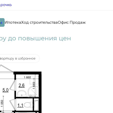
срочка
ы
Ипотека
Ход строительства
Офис Продаж
ка
от 19 161 руб.
ру до повышения цен
вартиру в избранное