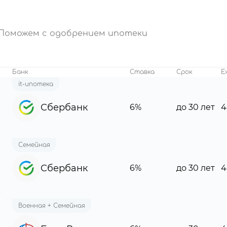
Поможем с одобрением ипотеки
Банк
Ставка
Срок
Е
it-ипотека
Сбербанк
6%
до 30 лет
4
Семейная
Сбербанк
6%
до 30 лет
4
Военная + Семейная