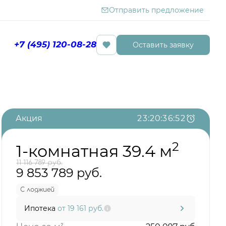
Отправить предложение
+7 (495) 120-08-28
Оставить заявку
Бронировать сейчас
Акция
2
3
:
2
0
:
3
6
:
5
1
2
1-комнатная 39.4 м
11 116 789 руб.
9 853 789 руб.
С лоджией
Ипотека
от 19 161 руб.