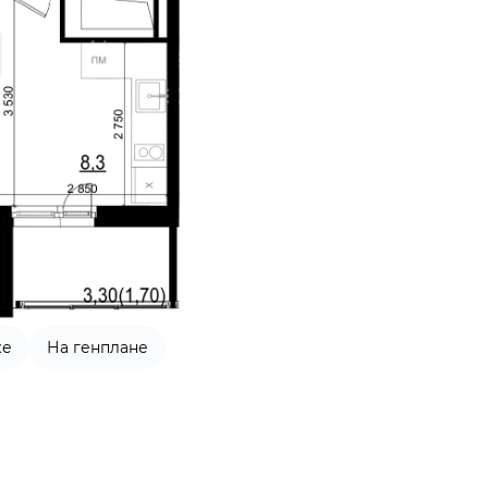
же
На генплане