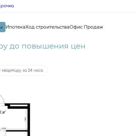
срочка
ы
Ипотека
Ход строительства
Офис Продаж
ка
от 26 061 руб.
ру до повышения цен
 квартиру за 24 часа