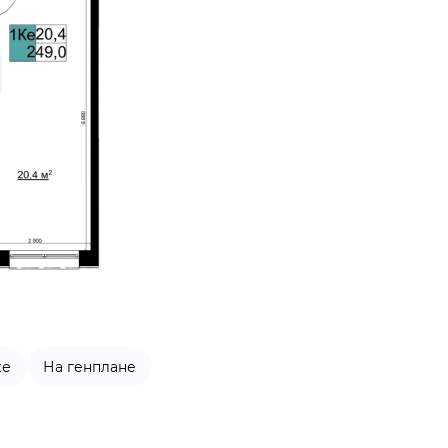
же
На генплане