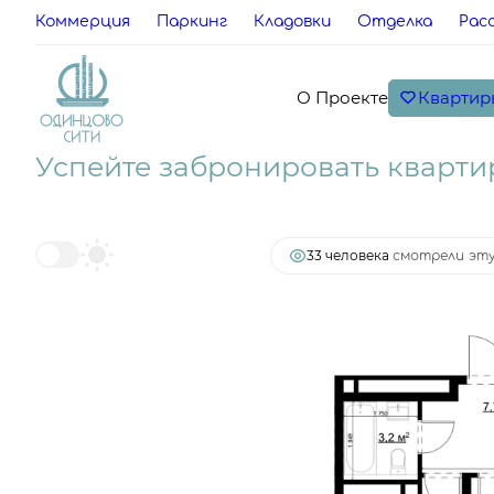
Коммерция
Паркинг
Кладовки
Отделка
Рас
Квартир
О Проекте
2
2-комнатная
49 м
13 402 480 руб.
Ипоте
Успейте забронировать кварти
33 человекa
смотрели эту