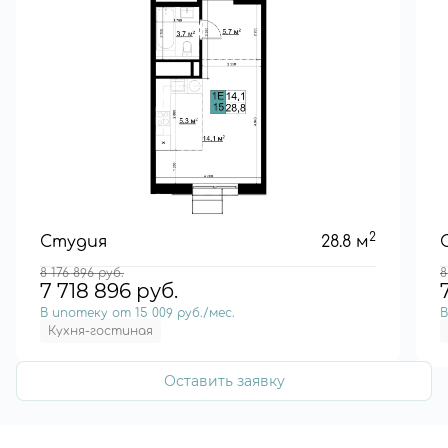
2
Студия
28.8 м
8 176 896
руб.
8
7 718 896
руб.
В ипотеку от 15 009 руб./мес.
В
Кухня-гостиная
Оставить заявку