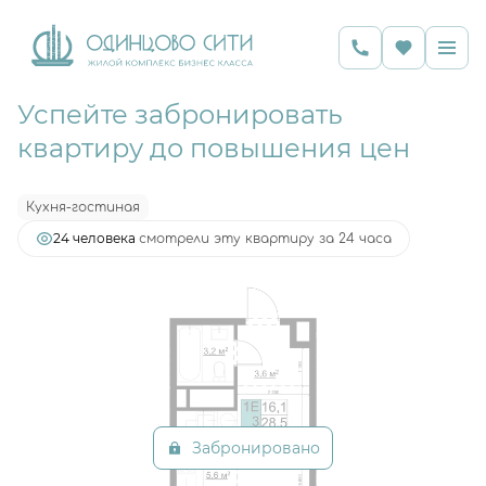
Успейте забронировать
2
Студия
28.5 м
8 091 720 руб.
квартиру до повышения цен
Ипотека
от 15 734 руб.
Кухня-гостиная
24 человекa
смотрели эту квартиру за 24 часа
Забронировано