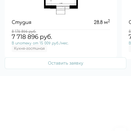
2
Студия
28.8 м
8 176 896
руб.
8
7 718 896
руб.
В ипотеку от 15 009 руб./мес.
В
Кухня-гостиная
Оставить заявку