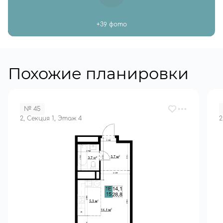
+39 фото
Похожие планировки
№ 45
2, Секция 1, Этаж 4
2