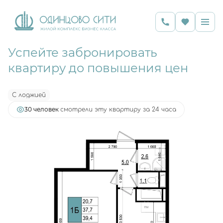
Успейте забронировать
2
1-комнатная
39.4 м
11 116 789 руб.
квартиру до повышения цен
Ипотека
от 21 616 руб.
С лоджией
30 человек
смотрели эту квартиру за 24 часа