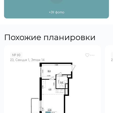
+39 фото
Похожие планировки
№ 90
23, Секция 1, Этаж 14
2