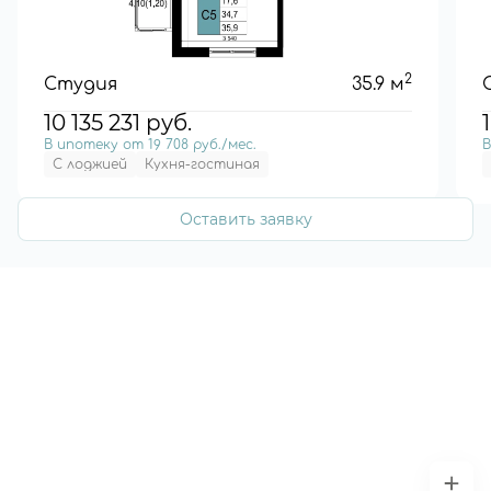
2
Студия
35.9 м
10 135 231
руб.
В ипотеку от 19 708 руб./мес.
В
С лоджией
Кухня-гостиная
Оставить заявку